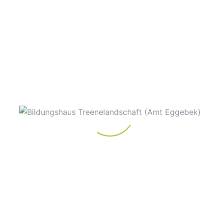
n” im Bildungshaus Treeenelandschaft Eggebek, am 09.08.
ETAILS
VERANSTALTER
tum:
Bildungshaus
Treenelandschaft
 August 2024
Telefon
it:
0151 420 44 657
:00 - 18:00
E-Mail
ranstaltungskategorie
bildungshaus@amt-
eggebek.de
eranstaltungen