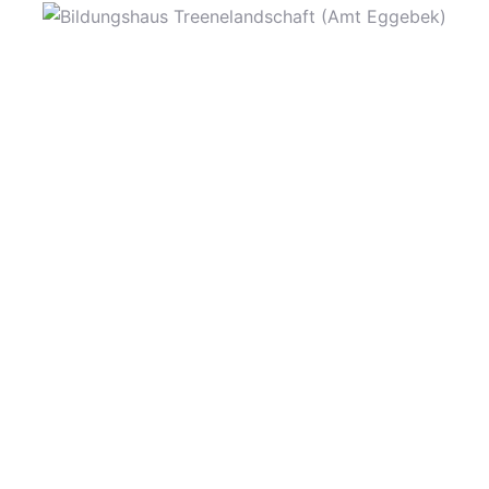
Telefon
Ende:
0151 420 44 657
1. September 2024
E-Mail
Veranstaltungskategorien
bildungshaus@amt-
:
eggebek.de
Gesundheit / Sport
,
Veranstaltungen