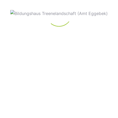
DETAILS
VERANSTALTER
Datum:
Bildungshaus
Treenelandschaft
9. August 2024
Telefon
Zeit:
0151 420 44 657
14:00 - 16:00
E-Mail
Eintritt:
bildungshaus@amt-
5€
eggebek.de
Veranstaltungskategorie:
VHS Kurse