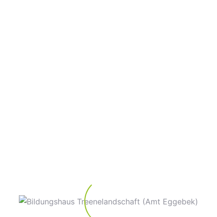
Diese Veranstaltung hat bereits stattgefunden.
Weinfest
7. September 2024 @ 18:00
-
23:00
Weinfest im Bildungshaus Treeenelandschaft Eggebek,
am 07.09.2024 ab 18 Uhr. Wir freuen uns auf Euch.
Zum Kalender hinzufügen
DETAILS
VERANSTALTER
Datum:
Bildungshaus
Treenelandschaft
7. September 2024
Telefon
Zeit: