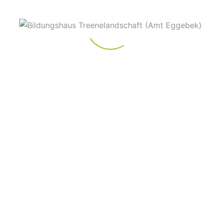
DETAILS
VERANSTALTER
Datum:
Bildungshaus
Treenelandschaft
11. Oktober 2024
Telefon
Zeit:
0151 420 44 657
14:00 - 16:00
E-Mail
Eintritt:
bildungshaus@amt-
5€
eggebek.de
Veranstaltungskategorie:
VHS Kurse